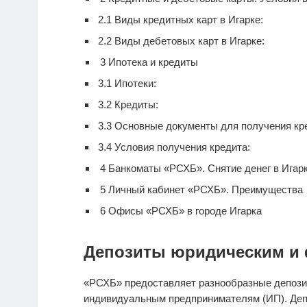
2.1
Виды кредитных карт в Игарке:
2.2
Виды дебетовых карт в Игарке:
3
Ипотека и кредиты
3.1
Ипотеки:
3.2
Кредиты:
3.3
Основные документы для получения кре
3.4
Условия получения кредита:
4
Банкоматы «РСХБ». Снятие денег в Игар
5
Личный кабинет «РСХБ». Преимущества
6
Офисы «РСХБ» в городе Игарка
Депозиты юридическим и 
«РСХБ» предоставляет разнообразные депози
индивидуальным предпринимателям (ИП). Деп