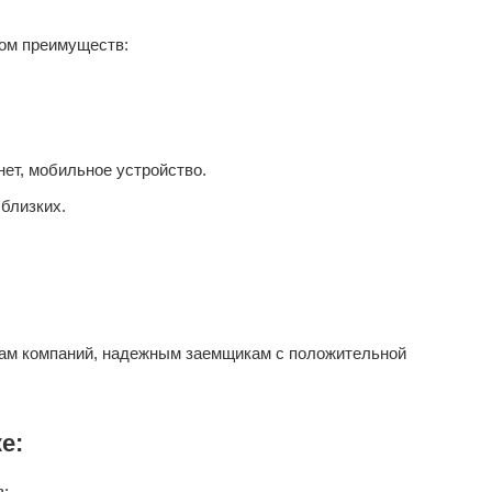
ом преимуществ:
ет, мобильное устройство.
близких.
ам компаний, надежным заемщикам с положительной
е:
в;