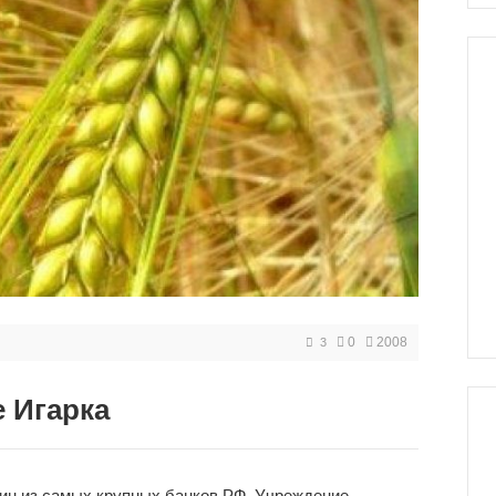
0
2008
3
 Игарка
дин из самых крупных банков РФ. Учреждение