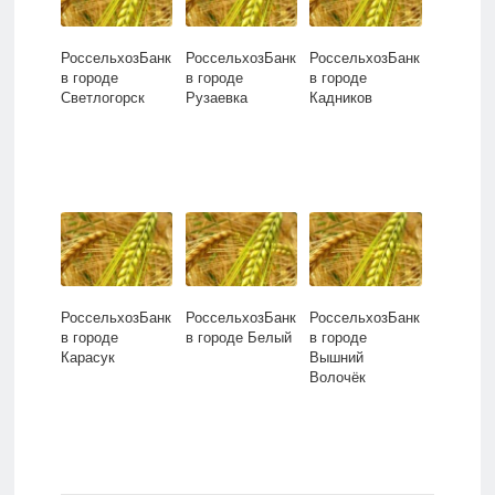
РоссельхозБанк
РоссельхозБанк
РоссельхозБанк
в городе
в городе
в городе
Светлогорск
Рузаевка
Кадников
РоссельхозБанк
РоссельхозБанк
РоссельхозБанк
в городе
в городе Белый
в городе
Карасук
Вышний
Волочёк