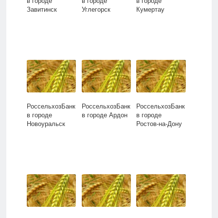
в городе
в городе
в городе
Завитинск
Углегорск
Кумертау
РоссельхозБанк
РоссельхозБанк
РоссельхозБанк
в городе
в городе Ардон
в городе
Новоуральск
Ростов-на-Дону