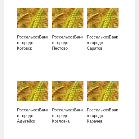
РоссельхозБанк
РоссельхозБанк
РоссельхозБанк
в городе
в городе
в городе
Котовск
Пестово
Саратов
РоссельхозБанк
РоссельхозБанк
РоссельхозБанк
в городе
в городе
в городе
Адыгейск
Козловка
Карачев