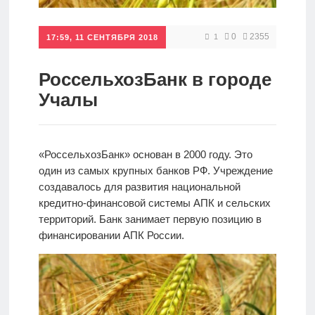
Кредиты
0
2355
1
17:59, 11 СЕНТЯБРЯ 2018
Ипотеки
РоссельхозБанк в городе
Учалы
Интернет-
банк
«РоссельхозБанк» основан в 2000 году. Это
один из самых крупных банков РФ. Учреждение
Мобильный
создавалось для развития национальной
банк
кредитно-финансовой системы АПК и сельских
территорий. Банк занимает первую позицию в
финансировании АПК России.