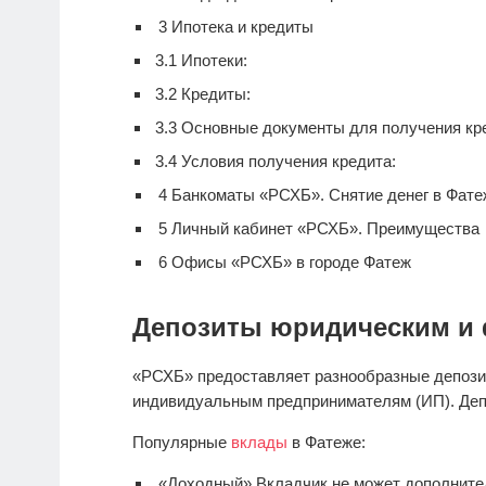
3
Ипотека и кредиты
3.1
Ипотеки:
3.2
Кредиты:
3.3
Основные документы для получения кре
3.4
Условия получения кредита:
4
Банкоматы «РСХБ». Снятие денег в Фате
5
Личный кабинет «РСХБ». Преимущества
6
Офисы «РСХБ» в городе Фатеж
Депозиты юридическим и 
«РСХБ» предоставляет разнообразные депози
индивидуальным предпринимателям (ИП). Деп
Популярные
вклады
в Фатеже:
«Доходный» Вкладчик не может дополнител