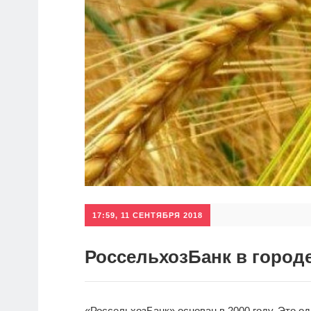
17:59, 11 СЕНТЯБРЯ 2018
РоссельхозБанк в город
«РоссельхозБанк» основан в 2000 году. Это о