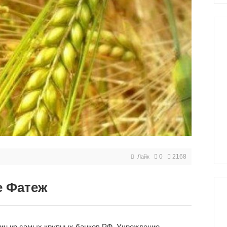
0
2168
Лайк
е Фатеж
дин из самых крупных банков РФ. Учреждение