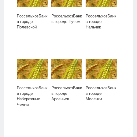
РоссельхозБанк
РоссельхозБанк
РоссельхозБанк
в городе
в городе Пучеж
в городе
Полевской
Нальчик
РоссельхозБанк
РоссельхозБанк
РоссельхозБанк
в городе
в городе
в городе
Набережные
Арсеньев
Меленки
Челны