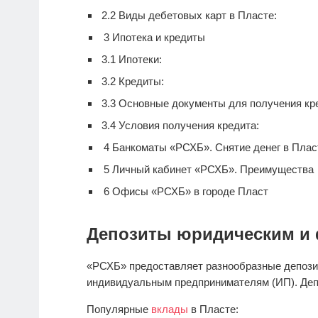
2.2
Виды дебетовых карт в Пласте:
3
Ипотека и кредиты
3.1
Ипотеки:
3.2
Кредиты:
3.3
Основные документы для получения кре
3.4
Условия получения кредита:
4
Банкоматы «РСХБ». Снятие денег в Плас
5
Личный кабинет «РСХБ». Преимущества
6
Офисы «РСХБ» в городе Пласт
Депозиты юридическим и 
«РСХБ» предоставляет разнообразные депози
индивидуальным предпринимателям (ИП). Деп
Популярные
вклады
в Пласте: