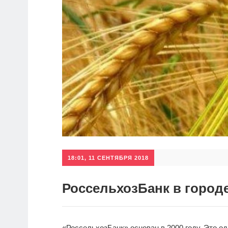
18:01, 11 СЕНТЯБРЯ 2018
РоссельхозБанк в город
«РоссельхозБанк» основан в 2000 году. Это о