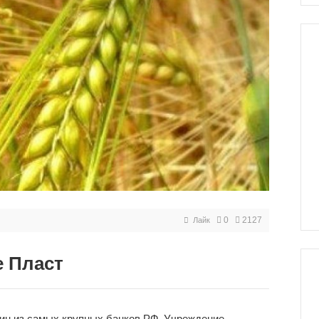
0
2127
Лайк
е Пласт
дин из самых крупных банков РФ. Учреждение