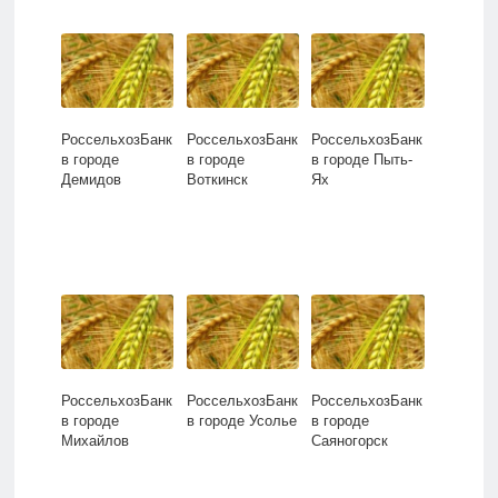
РоссельхозБанк
РоссельхозБанк
РоссельхозБанк
в городе
в городе
в городе Пыть-
Демидов
Воткинск
Ях
РоссельхозБанк
РоссельхозБанк
РоссельхозБанк
в городе
в городе Усолье
в городе
Михайлов
Саяногорск