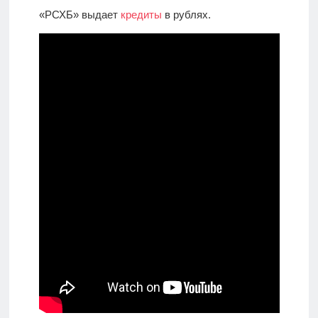
«РСХБ» выдает
кредиты
в рублях.