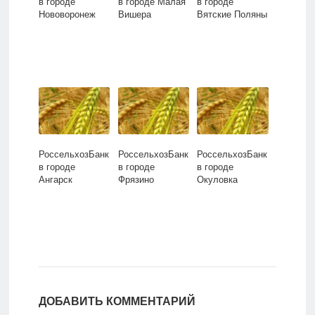
в городе
в городе Малая
в городе
Нововоронеж
Вишера
Вятские Поляны
РоссельхозБанк
РоссельхозБанк
РоссельхозБанк
в городе
в городе
в городе
Ангарск
Фрязино
Окуловка
ДОБАВИТЬ КОММЕНТАРИЙ