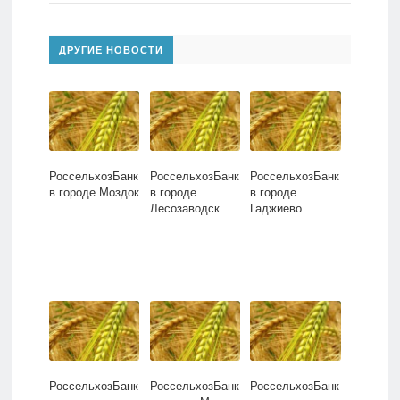
ДРУГИЕ НОВОСТИ
РоссельхозБанк
РоссельхозБанк
РоссельхозБанк
в городе Моздок
в городе
в городе
Лесозаводск
Гаджиево
РоссельхозБанк
РоссельхозБанк
РоссельхозБанк