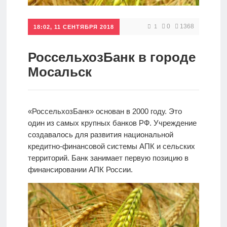
Кредиты
0
1368
1
18:02, 11 СЕНТЯБРЯ 2018
Ипотеки
РоссельхозБанк в городе
Мосальск
Интернет-
банк
«РоссельхозБанк» основан в 2000 году. Это
один из самых крупных банков РФ. Учреждение
Мобильный
создавалось для развития национальной
банк
кредитно-финансовой системы АПК и сельских
территорий. Банк занимает первую позицию в
финансировании АПК России.