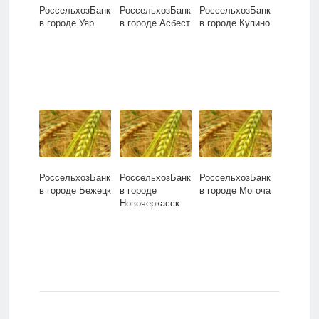
РоссельхозБанк
РоссельхозБанк
РоссельхозБанк
в городе Уяр
в городе Асбест
в городе Купино
РоссельхозБанк
РоссельхозБанк
РоссельхозБанк
в городе Бежецк
в городе
в городе Могоча
Новочеркасск