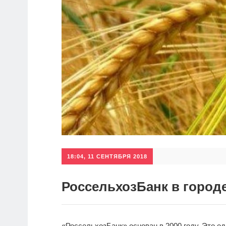
18:04, 11 СЕНТЯБРЯ 2018
РоссельхозБанк в город
«РоссельхозБанк» основан в 2000 году. Это о