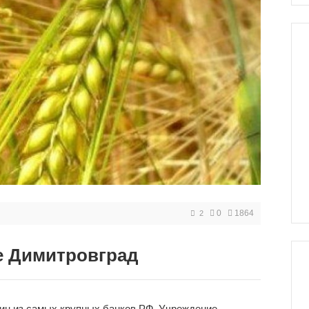
0
1864
2
е Димитровград
дин из самых крупных банков РФ. Учреждение