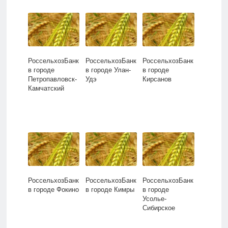
РоссельхозБанк
РоссельхозБанк
РоссельхозБанк
в городе
в городе Улан-
в городе
Петропавловск-
Удэ
Кирсанов
Камчатский
РоссельхозБанк
РоссельхозБанк
РоссельхозБанк
в городе Фокино
в городе Кимры
в городе
Усолье-
Сибирское