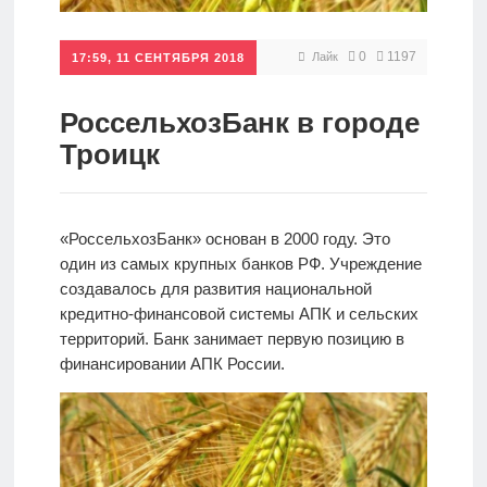
Кредиты
0
1197
Лайк
17:59, 11 СЕНТЯБРЯ 2018
Ипотеки
РоссельхозБанк в городе
Троицк
Интернет-
банк
«РоссельхозБанк» основан в 2000 году. Это
один из самых крупных банков РФ. Учреждение
Мобильный
создавалось для развития национальной
банк
кредитно-финансовой системы АПК и сельских
территорий. Банк занимает первую позицию в
финансировании АПК России.