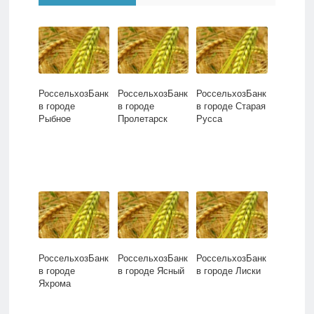
РоссельхозБанк
РоссельхозБанк
РоссельхозБанк
в городе
в городе
в городе Старая
Рыбное
Пролетарск
Русса
РоссельхозБанк
РоссельхозБанк
РоссельхозБанк
в городе
в городе Ясный
в городе Лиски
Яхрома