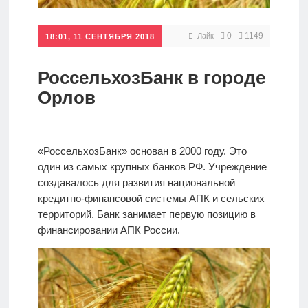
Кредиты
0
1149
Лайк
18:01, 11 СЕНТЯБРЯ 2018
Ипотеки
РоссельхозБанк в городе
Орлов
Интернет-
банк
«РоссельхозБанк» основан в 2000 году. Это
один из самых крупных банков РФ. Учреждение
Мобильный
создавалось для развития национальной
банк
кредитно-финансовой системы АПК и сельских
территорий. Банк занимает первую позицию в
финансировании АПК России.