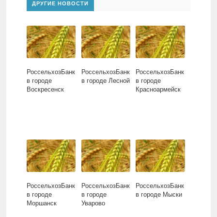
ДРУГИЕ НОВОСТИ
РоссельхозБанк
РоссельхозБанк
РоссельхозБанк
в городе
в городе Лесной
в городе
Воскресенск
Красноармейск
РоссельхозБанк
РоссельхозБанк
РоссельхозБанк
в городе
в городе
в городе Мыски
Моршанск
Уварово