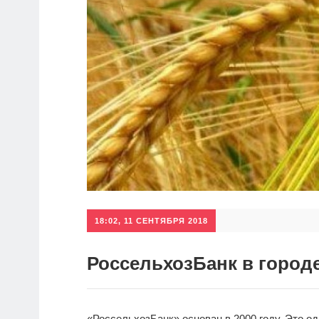
18:02, 11 СЕНТЯБРЯ 2018
РоссельхозБанк в город
«РоссельхозБанк» основан в 2000 году. Это о