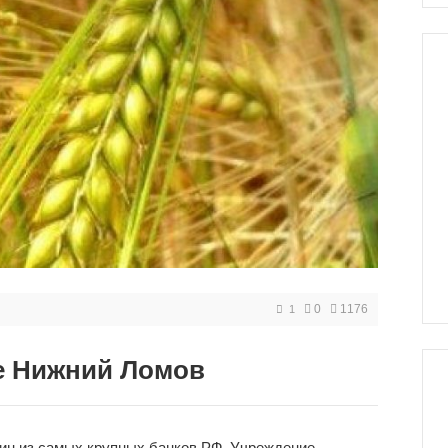
0
1176
1
е Нижний Ломов
дин из самых крупных банков РФ. Учреждение