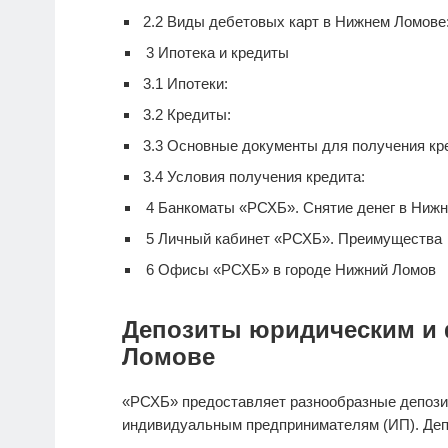
2.2
Виды дебетовых карт в Нижнем Ломове
3
Ипотека и кредиты
3.1
Ипотеки:
3.2
Кредиты:
3.3
Основные документы для получения кр
3.4
Условия получения кредита:
4
Банкоматы «РСХБ». Снятие денег в Ниж
5
Личный кабинет «РСХБ». Преимущества
6
Офисы «РСХБ» в городе Нижний Ломов
Депозиты юридическим и 
Ломове
«РСХБ» предоставляет разнообразные депози
индивидуальным предпринимателям (ИП). Деп