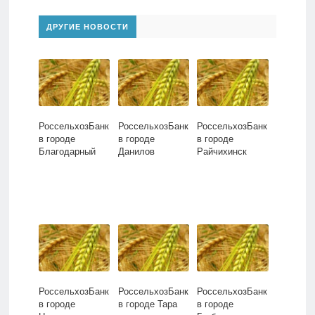
ДРУГИЕ НОВОСТИ
РоссельхозБанк
РоссельхозБанк
РоссельхозБанк
в городе
в городе
в городе
Благодарный
Данилов
Райчихинск
РоссельхозБанк
РоссельхозБанк
РоссельхозБанк
в городе
в городе Тара
в городе