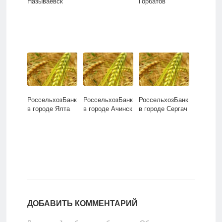
Называевск
Горбатов
РоссельхозБанк
РоссельхозБанк
РоссельхозБанк
в городе Ялта
в городе Ачинск
в городе Сергач
ДОБАВИТЬ КОММЕНТАРИЙ