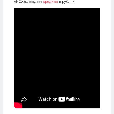
«РСХБ» выдает
кредиты
в рублях.