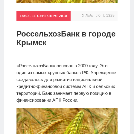
Кредиты
0
1329
Лайк
18:03, 11 СЕНТЯБРЯ 2018
Ипотеки
РоссельхозБанк в городе
Крымск
Интернет-
банк
«РоссельхозБанк» основан в 2000 году. Это
один из самых крупных банков РФ. Учреждение
Мобильный
создавалось для развития национальной
банк
кредитно-финансовой системы АПК и сельских
территорий. Банк занимает первую позицию в
финансировании АПК России.