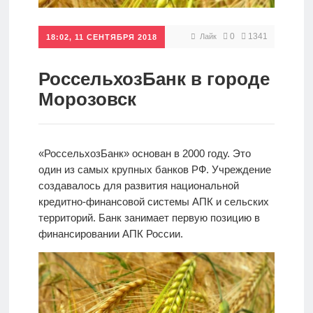
Кредиты
0
1341
Лайк
18:02, 11 СЕНТЯБРЯ 2018
Ипотеки
РоссельхозБанк в городе
Морозовск
Интернет-
банк
«РоссельхозБанк» основан в 2000 году. Это
один из самых крупных банков РФ. Учреждение
Мобильный
создавалось для развития национальной
банк
кредитно-финансовой системы АПК и сельских
территорий. Банк занимает первую позицию в
финансировании АПК России.