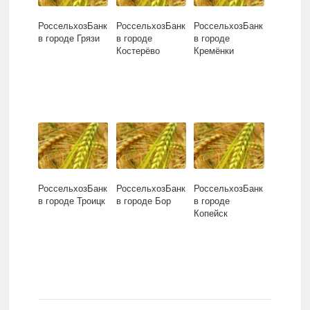
РоссельхозБанк
РоссельхозБанк
РоссельхозБанк
в городе Грязи
в городе
в городе
Костерёво
Кремёнки
РоссельхозБанк
РоссельхозБанк
РоссельхозБанк
в городе Троицк
в городе Бор
в городе
Копейск