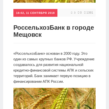
Кредиты
0
1391
3
18:02, 11 СЕНТЯБРЯ 2018
Ипотеки
РоссельхозБанк в городе
Мещовск
Интернет-
банк
«РоссельхозБанк» основан в 2000 году. Это
один из самых крупных банков РФ. Учреждение
Мобильный
создавалось для развития национальной
банк
кредитно-финансовой системы АПК и сельских
территорий. Банк занимает первую позицию в
финансировании АПК России.