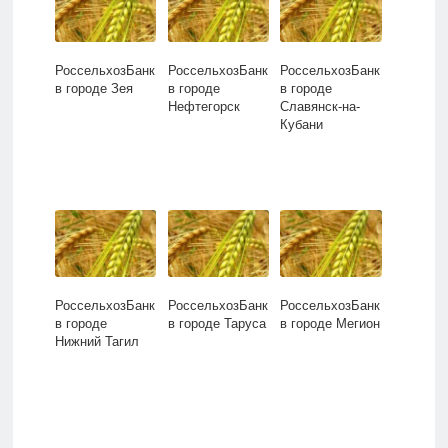
РоссельхозБанк
РоссельхозБанк
РоссельхозБанк
в городе Зея
в городе
в городе
Нефтегорск
Славянск-на-
Кубани
РоссельхозБанк
РоссельхозБанк
РоссельхозБанк
в городе
в городе Таруса
в городе Мегион
Нижний Тагил