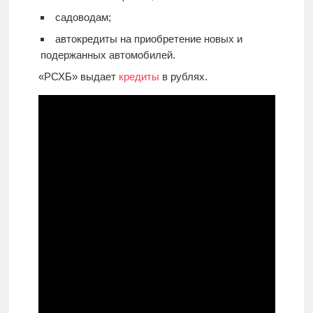
садоводам;
автокредиты на приобретение новых и
подержанных автомобилей.
«РСХБ» выдает
кредиты
в рублях.