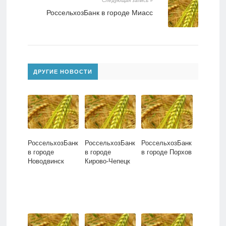
Следующая запись »
РоссельхозБанк в городе Миасс
ДРУГИЕ НОВОСТИ
РоссельхозБанк
РоссельхозБанк
РоссельхозБанк
в городе
в городе
в городе Порхов
Новодвинск
Кирово-Чепецк