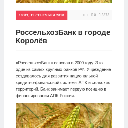
Кредиты
0
2873
1
18:03, 11 СЕНТЯБРЯ 2018
Ипотеки
РоссельхозБанк в городе
Королёв
Интернет-
банк
«РоссельхозБанк» основан в 2000 году. Это
один из самых крупных банков РФ. Учреждение
Мобильный
создавалось для развития национальной
банк
кредитно-финансовой системы АПК и сельских
территорий. Банк занимает первую позицию в
финансировании АПК России.