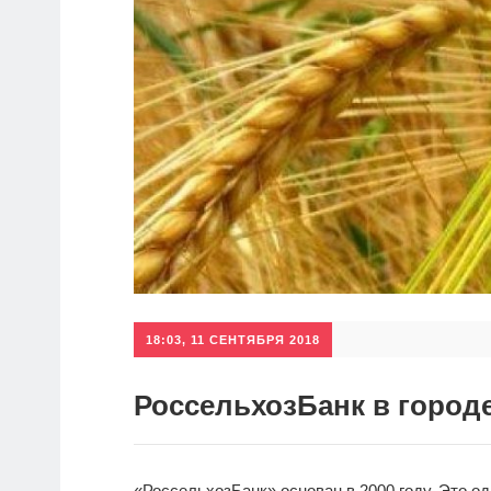
18:03, 11 СЕНТЯБРЯ 2018
РоссельхозБанк в город
«РоссельхозБанк» основан в 2000 году. Это о