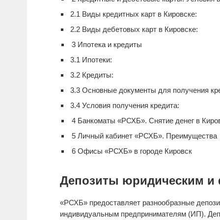
2.1
Виды кредитных карт в Кировске:
2.2
Виды дебетовых карт в Кировске:
3
Ипотека и кредиты
3.1
Ипотеки:
3.2
Кредиты:
3.3
Основные документы для получения кре
3.4
Условия получения кредита:
4
Банкоматы «РСХБ». Снятие денег в Киро
5
Личный кабинет «РСХБ». Преимущества
6
Офисы «РСХБ» в городе Кировск
Депозиты юридическим и 
«РСХБ» предоставляет разнообразные депози
индивидуальным предпринимателям (ИП). Деп