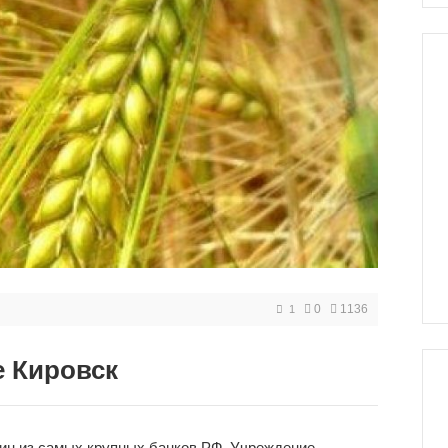
0
1136
1
е Кировск
дин из самых крупных банков РФ. Учреждение