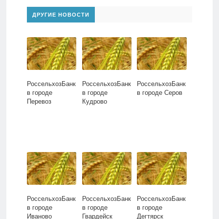
ДРУГИЕ НОВОСТИ
РоссельхозБанк
РоссельхозБанк
РоссельхозБанк
в городе
в городе
в городе Серов
Перевоз
Кудрово
РоссельхозБанк
РоссельхозБанк
РоссельхозБанк
в городе
в городе
в городе
Иваново
Гвардейск
Дегтярск