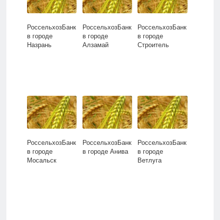
РоссельхозБанк
РоссельхозБанк
РоссельхозБанк
в городе
в городе
в городе
Назрань
Алзамай
Строитель
РоссельхозБанк
РоссельхозБанк
РоссельхозБанк
в городе
в городе Анива
в городе
Мосальск
Ветлуга