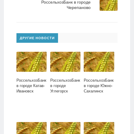
РоссельхозБанк в городе
Черепаново
ДРУГИЕ НОВОСТИ
РоссельхозБанк
РоссельхозБанк
РоссельхозБанк
в городе Катав-
в городе
в городе Южно-
Ивановск
Углегорск
Сахалинск