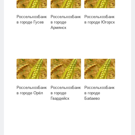
РоссельхозБанк
РоссельхозБанк
РоссельхозБанк
в городе Гусев
в городе
в городе Югорск
Армянск
РоссельхозБанк
РоссельхозБанк
РоссельхозБанк
в городе Орёл
в городе
в городе
Гвардейск
Бабаево