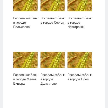
РоссельхозБанк
РоссельхозБанк
РоссельхозБанк
в городе
в городе Сергач
в городе
Полысаево
Новотроицк
РоссельхозБанк
РоссельхозБанк
РоссельхозБанк
в городе Малая
в городе
в городе Орёл
Вишера
Далматово