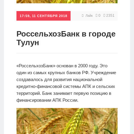
Кредиты
0
2351
Лайк
17:59, 11 СЕНТЯБРЯ 2018
Ипотеки
РоссельхозБанк в городе
Тулун
Интернет-
банк
«РоссельхозБанк» основан в 2000 году. Это
один из самых крупных банков РФ. Учреждение
Мобильный
создавалось для развития национальной
банк
кредитно-финансовой системы АПК и сельских
территорий. Банк занимает первую позицию в
финансировании АПК России.