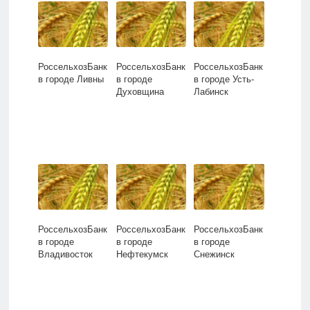
РоссельхозБанк
РоссельхозБанк
РоссельхозБанк
в городе Ливны
в городе
в городе Усть-
Духовщина
Лабинск
РоссельхозБанк
РоссельхозБанк
РоссельхозБанк
в городе
в городе
в городе
Владивосток
Нефтекумск
Снежинск