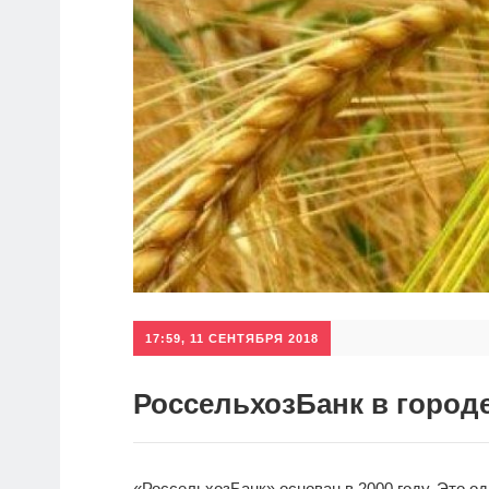
17:59, 11 СЕНТЯБРЯ 2018
РоссельхозБанк в город
«РоссельхозБанк» основан в 2000 году. Это о