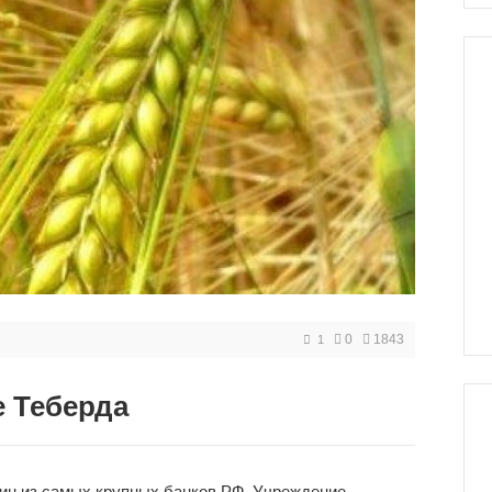
0
1843
1
е Теберда
дин из самых крупных банков РФ. Учреждение