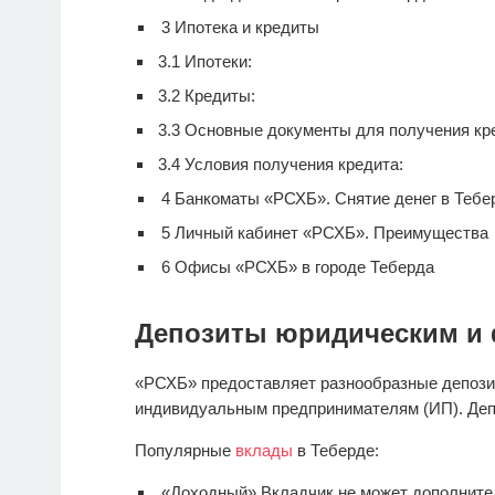
3
Ипотека и кредиты
3.1
Ипотеки:
3.2
Кредиты:
3.3
Основные документы для получения кре
3.4
Условия получения кредита:
4
Банкоматы «РСХБ». Снятие денег в Тебе
5
Личный кабинет «РСХБ». Преимущества
6
Офисы «РСХБ» в городе Теберда
Депозиты юридическим и 
«РСХБ» предоставляет разнообразные депози
индивидуальным предпринимателям (ИП). Деп
Популярные
вклады
в Теберде:
«Доходный» Вкладчик не может дополнител