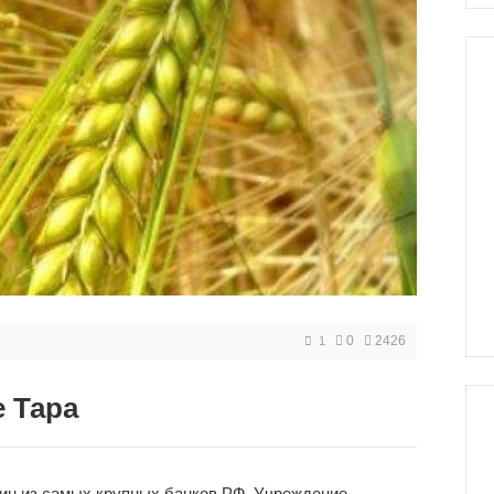
0
2426
1
е Тара
дин из самых крупных банков РФ. Учреждение