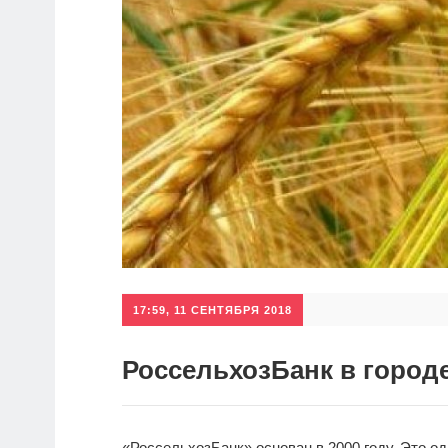
17:59, 11 СЕНТЯБРЯ 2018
РоссельхозБанк в город
«РоссельхозБанк» основан в 2000 году. Это о