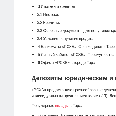
3
Ипотека и кредиты
3.1
Ипотеки:
3.2
Кредиты:
3.3
Основные документы для получения кре
3.4
Условия получения кредита:
4
Банкоматы «РСХБ». Снятие денег в Таре
5
Личный кабинет «РСХБ». Преимущества
6
Офисы «РСХБ» в городе Тара
Депозиты юридическим и 
«РСХБ» предоставляет разнообразные депози
индивидуальным предпринимателям (ИП). Деп
Популярные
вклады
в Таре:
«Доходный» Вкладчик не может дополнител