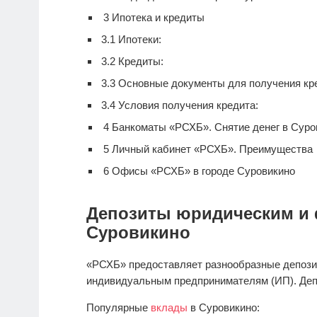
3
Ипотека и кредиты
3.1
Ипотеки:
3.2
Кредиты:
3.3
Основные документы для получения кре
3.4
Условия получения кредита:
4
Банкоматы «РСХБ». Снятие денег в Суро
5
Личный кабинет «РСХБ». Преимущества
6
Офисы «РСХБ» в городе Суровикино
Депозиты юридическим и 
Суровикино
«РСХБ» предоставляет разнообразные депози
индивидуальным предпринимателям (ИП). Деп
Популярные
вклады
в Суровикино: