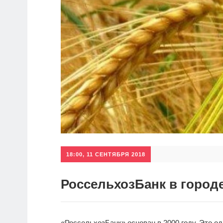
18:00, 11 СЕНТЯБРЯ 2018
РоссельхозБанк в город
«РоссельхозБанк» основан в 2000 году. Это о