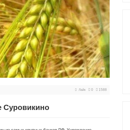
0
1588
Лайк
е Суровикино
дин из самых крупных банков РФ. Учреждение