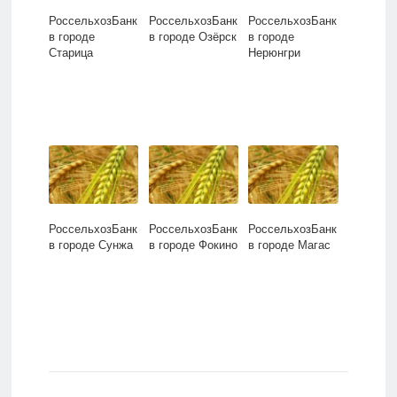
РоссельхозБанк
РоссельхозБанк
РоссельхозБанк
в городе
в городе Озёрск
в городе
Старица
Нерюнгри
РоссельхозБанк
РоссельхозБанк
РоссельхозБанк
в городе Сунжа
в городе Фокино
в городе Магас