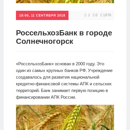
Кредиты
0
1978
2
18:00, 11 СЕНТЯБРЯ 2018
Ипотеки
РоссельхозБанк в городе
Солнечногорск
Интернет-
банк
«РоссельхозБанк» основан в 2000 году. Это
один из самых крупных банков РФ. Учреждение
Мобильный
создавалось для развития национальной
банк
кредитно-финансовой системы АПК и сельских
территорий. Банк занимает первую позицию в
финансировании АПК России.