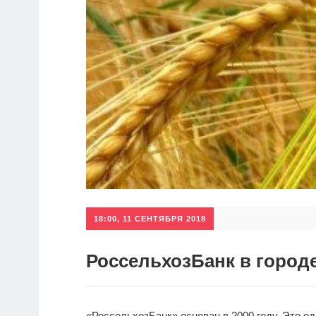
18:00, 11 СЕНТЯБРЯ 2018
РоссельхозБанк в город
«РоссельхозБанк» основан в 2000 году. Это о