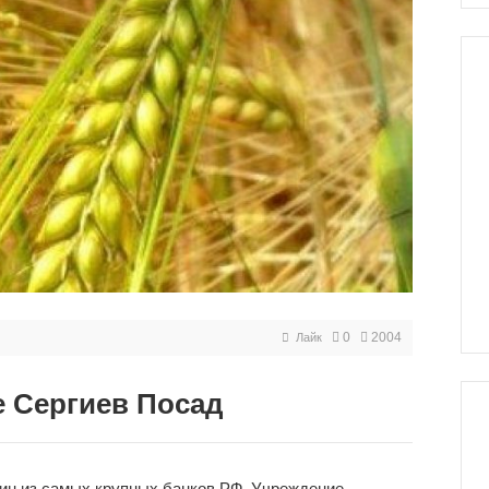
0
2004
Лайк
е Сергиев Посад
дин из самых крупных банков РФ. Учреждение