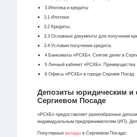
3
Ипотека и кредиты
3.1
Ипотеки:
3.2
Кредиты:
3.3
Основные документы для получения кре
3.4
Условия получения кредита:
4
Банкоматы «РСХБ». Снятие денег в Серг
5
Личный кабинет «РСХБ». Преимущества
6
Офисы «РСХБ» в городе Сергиев Посад
Депозиты юридическим и 
Сергиевом Посаде
«РСХБ» предоставляет разнообразные депози
индивидуальным предпринимателям (ИП). Деп
Популярные
вклады
в Сергиевом Посаде: