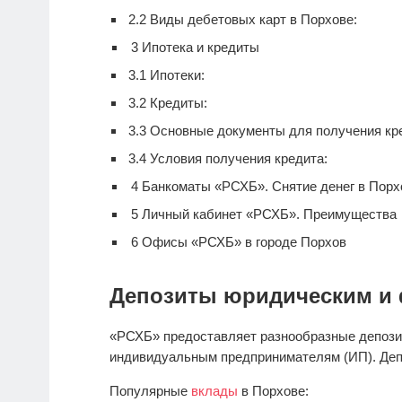
2.2
Виды дебетовых карт в Порхове:
3
Ипотека и кредиты
3.1
Ипотеки:
3.2
Кредиты:
3.3
Основные документы для получения кре
3.4
Условия получения кредита:
4
Банкоматы «РСХБ». Снятие денег в Порх
5
Личный кабинет «РСХБ». Преимущества
6
Офисы «РСХБ» в городе Порхов
Депозиты юридическим и 
«РСХБ» предоставляет разнообразные депози
индивидуальным предпринимателям (ИП). Деп
Популярные
вклады
в Порхове: