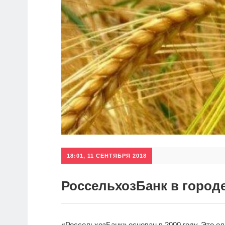
18:01, 11 СЕНТЯБРЯ 2018
РоссельхозБанк в город
«РоссельхозБанк» основан в 2000 году. Это о