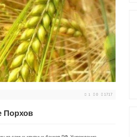
0
1717
1
е Порхов
дин из самых крупных банков РФ. Учреждение