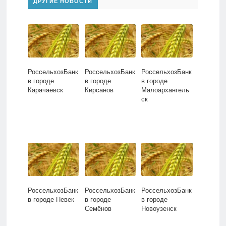
ДРУГИЕ НОВОСТИ
РоссельхозБанк
РоссельхозБанк
РоссельхозБанк
в городе
в городе
в городе
Карачаевск
Кирсанов
Малоархангель
ск
РоссельхозБанк
РоссельхозБанк
РоссельхозБанк
в городе Певек
в городе
в городе
Семёнов
Новоузенск