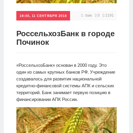
Кредиты
0
2191
Лайк
18:00, 11 СЕНТЯБРЯ 2018
Ипотеки
РоссельхозБанк в городе
Починок
Интернет-
банк
«РоссельхозБанк» основан в 2000 году. Это
один из самых крупных банков РФ. Учреждение
Мобильный
создавалось для развития национальной
банк
кредитно-финансовой системы АПК и сельских
территорий. Банк занимает первую позицию в
финансировании АПК России.