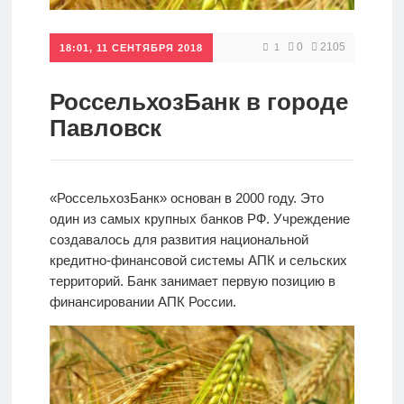
Кредиты
0
2105
1
18:01, 11 СЕНТЯБРЯ 2018
Ипотеки
РоссельхозБанк в городе
Павловск
Интернет-
банк
«РоссельхозБанк» основан в 2000 году. Это
один из самых крупных банков РФ. Учреждение
Мобильный
создавалось для развития национальной
банк
кредитно-финансовой системы АПК и сельских
территорий. Банк занимает первую позицию в
финансировании АПК России.