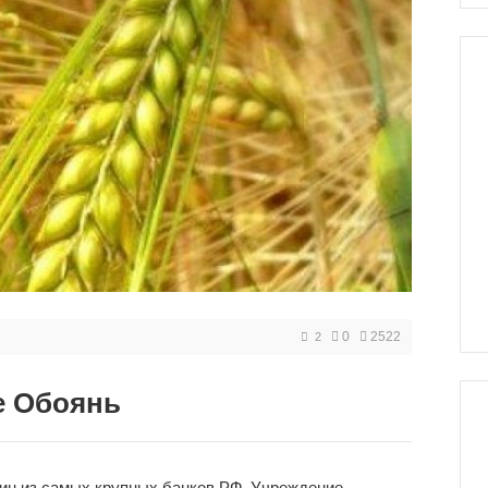
0
2522
2
е Обоянь
дин из самых крупных банков РФ. Учреждение