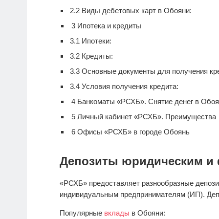
2.2
Виды дебетовых карт в Обояни:
3
Ипотека и кредиты
3.1
Ипотеки:
3.2
Кредиты:
3.3
Основные документы для получения кре
3.4
Условия получения кредита:
4
Банкоматы «РСХБ». Снятие денег в Обо
5
Личный кабинет «РСХБ». Преимущества
6
Офисы «РСХБ» в городе Обоянь
Депозиты юридическим и 
«РСХБ» предоставляет разнообразные депози
индивидуальным предпринимателям (ИП). Деп
Популярные
вклады
в Обояни: