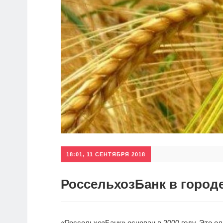
18:01, 11 СЕНТЯБРЯ 2018
РоссельхозБанк в город
«РоссельхозБанк» основан в 2000 году. Это о