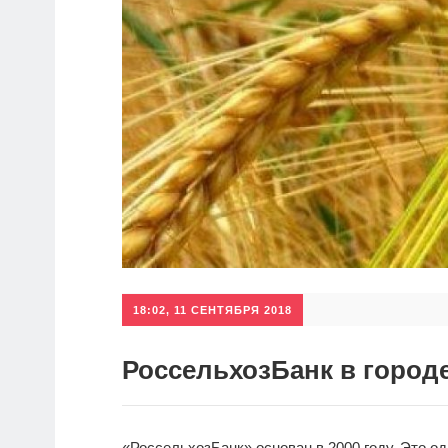
18:02, 11 СЕНТЯБРЯ 2018
РоссельхозБанк в город
«РоссельхозБанк» основан в 2000 году. Это о