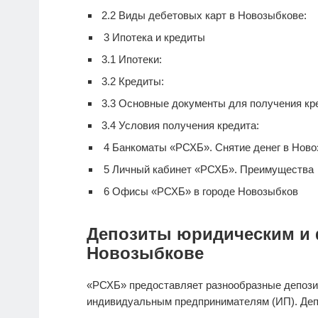
2.2
Виды дебетовых карт в Новозыбкове:
3
Ипотека и кредиты
3.1
Ипотеки:
3.2
Кредиты:
3.3
Основные документы для получения кре
3.4
Условия получения кредита:
4
Банкоматы «РСХБ». Снятие денег в Нов
5
Личный кабинет «РСХБ». Преимущества
6
Офисы «РСХБ» в городе Новозыбков
Депозиты юридическим и 
Новозыбкове
«РСХБ» предоставляет разнообразные депози
индивидуальным предпринимателям (ИП). Деп