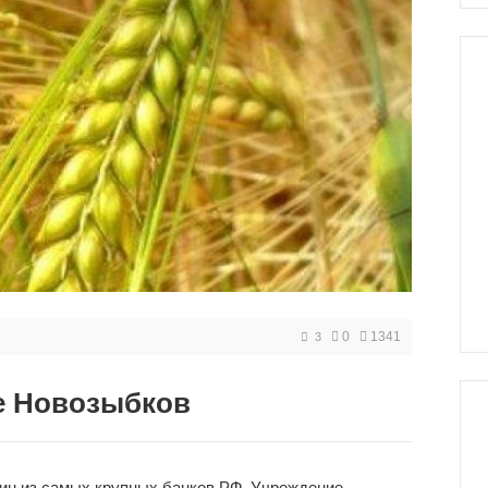
0
1341
3
е Новозыбков
дин из самых крупных банков РФ. Учреждение