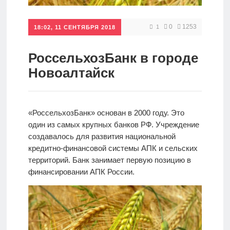
Кредиты
0
1253
1
18:02, 11 СЕНТЯБРЯ 2018
Ипотеки
РоссельхозБанк в городе
Новоалтайск
Интернет-
банк
«РоссельхозБанк» основан в 2000 году. Это
один из самых крупных банков РФ. Учреждение
Мобильный
создавалось для развития национальной
банк
кредитно-финансовой системы АПК и сельских
территорий. Банк занимает первую позицию в
финансировании АПК России.