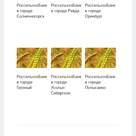
РоссельхозБанк
РоссельхозБанк
РоссельхозБанк
в городе
в городе Ревда
в городе
Солнечногорск
Оренбург
РоссельхозБанк
РоссельхозБанк
РоссельхозБанк
в городе
в городе
в городе
Грозный
Усолье-
Полысаево
Сибирское