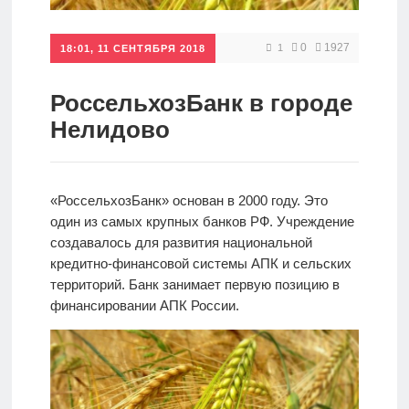
Кредиты
0
1927
1
18:01, 11 СЕНТЯБРЯ 2018
Ипотеки
РоссельхозБанк в городе
Нелидово
Интернет-
банк
«РоссельхозБанк» основан в 2000 году. Это
один из самых крупных банков РФ. Учреждение
Мобильный
создавалось для развития национальной
банк
кредитно-финансовой системы АПК и сельских
территорий. Банк занимает первую позицию в
финансировании АПК России.