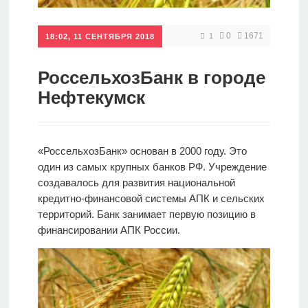
Кредиты
0
1671
1
18:02, 11 СЕНТЯБРЯ 2018
Ипотеки
РоссельхозБанк в городе
Нефтекумск
Интернет-
банк
«РоссельхозБанк» основан в 2000 году. Это
один из самых крупных банков РФ. Учреждение
Мобильный
создавалось для развития национальной
банк
кредитно-финансовой системы АПК и сельских
территорий. Банк занимает первую позицию в
финансировании АПК России.