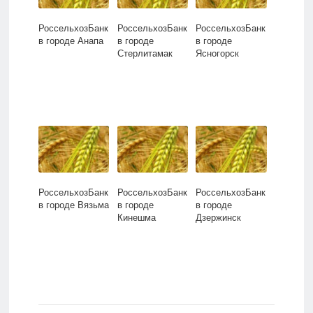
РоссельхозБанк
РоссельхозБанк
РоссельхозБанк
в городе Анапа
в городе
в городе
Стерлитамак
Ясногорск
РоссельхозБанк
РоссельхозБанк
РоссельхозБанк
в городе Вязьма
в городе
в городе
Кинешма
Дзержинск