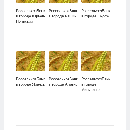
РоссельхозБанк
РоссельхозБанк
РоссельхозБанк
в городе Юрьев-
в городе Кашин
в городе Пудож
Польский
РоссельхозБанк
РоссельхозБанк
РоссельхозБанк
в городе Яранск
в городе Алагир
в городе
Минусинск