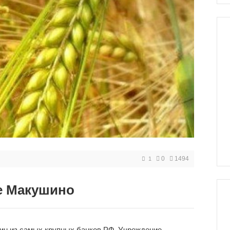
0
1494
1
е Макушино
дин из самых крупных банков РФ. Учреждение