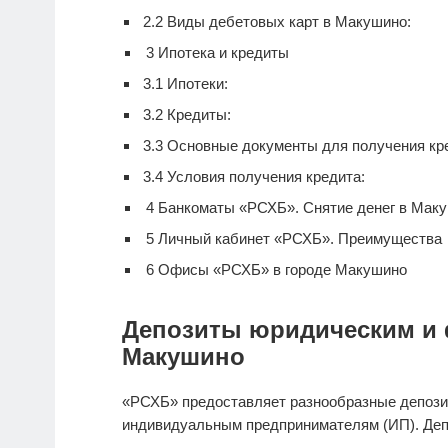
2.2
Виды дебетовых карт в Макушино:
3
Ипотека и кредиты
3.1
Ипотеки:
3.2
Кредиты:
3.3
Основные документы для получения кр
3.4
Условия получения кредита:
4
Банкоматы «РСХБ». Снятие денег в Мак
5
Личный кабинет «РСХБ». Преимущества
6
Офисы «РСХБ» в городе Макушино
Депозиты юридическим и 
Макушино
«РСХБ» предоставляет разнообразные депози
индивидуальным предпринимателям (ИП). Деп