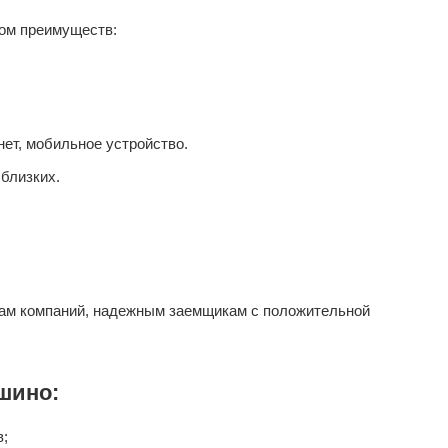
ом преимуществ:
ет, мобильное устройство.
близких.
ам компаний, надежным заемщикам с положительной
шино:
в;