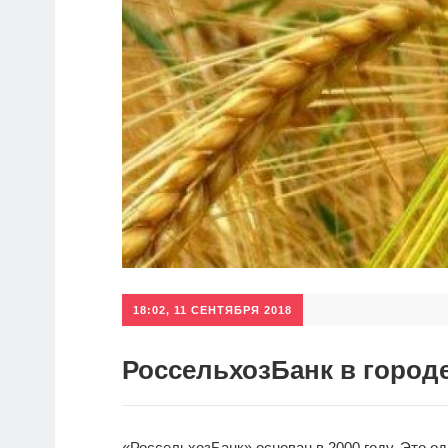
18:02, 11 СЕНТЯБРЯ 2018
РоссельхозБанк в город
«РоссельхозБанк» основан в 2000 году. Это о