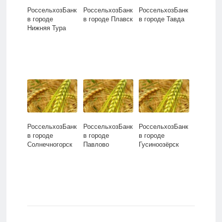
РоссельхозБанк
РоссельхозБанк
РоссельхозБанк
в городе
в городе Плавск
в городе Тавда
Нижняя Тура
РоссельхозБанк
РоссельхозБанк
РоссельхозБанк
в городе
в городе
в городе
Солнечногорск
Павлово
Гусиноозёрск