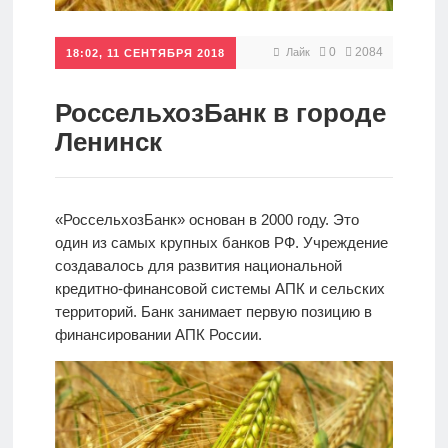
Кредиты
0
2084
Лайк
18:02, 11 СЕНТЯБРЯ 2018
Ипотеки
РоссельхозБанк в городе
Ленинск
Интернет-
банк
«РоссельхозБанк» основан в 2000 году. Это
один из самых крупных банков РФ. Учреждение
Мобильный
создавалось для развития национальной
банк
кредитно-финансовой системы АПК и сельских
территорий. Банк занимает первую позицию в
финансировании АПК России.