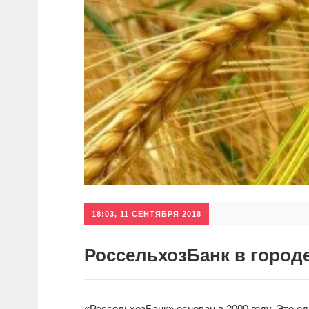
18:03, 11 СЕНТЯБРЯ 2018
РоссельхозБанк в город
«РоссельхозБанк» основан в 2000 году. Это о