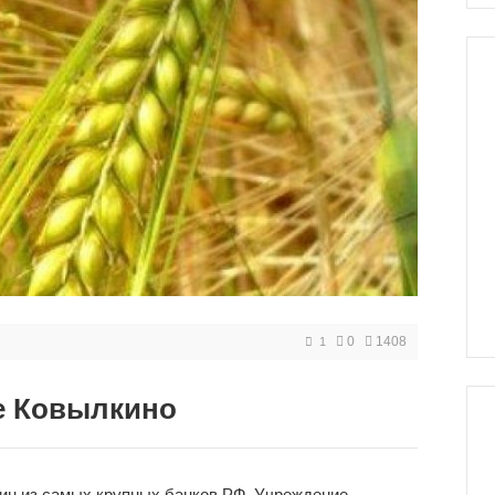
0
1408
1
е Ковылкино
дин из самых крупных банков РФ. Учреждение