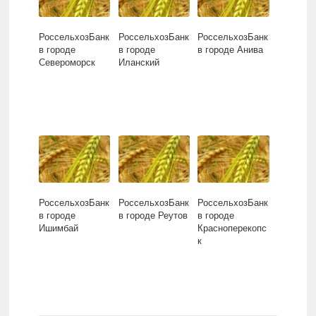
РоссельхозБанк
РоссельхозБанк
РоссельхозБанк
в городе
в городе
в городе Анива
Североморск
Иланский
РоссельхозБанк
РоссельхозБанк
РоссельхозБанк
в городе
в городе Реутов
в городе
Ишимбай
Красноперекопс
к