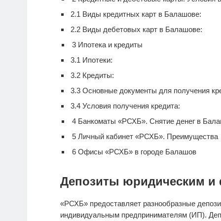
2.1
Виды кредитных карт в Балашове:
2.2
Виды дебетовых карт в Балашове:
3
Ипотека и кредиты
3.1
Ипотеки:
3.2
Кредиты:
3.3
Основные документы для получения кр
3.4
Условия получения кредита:
4
Банкоматы «РСХБ». Снятие денег в Бал
5
Личный кабинет «РСХБ». Преимущества
6
Офисы «РСХБ» в городе Балашов
Депозиты юридическим и 
«РСХБ» предоставляет разнообразные депози
индивидуальным предпринимателям (ИП). Деп