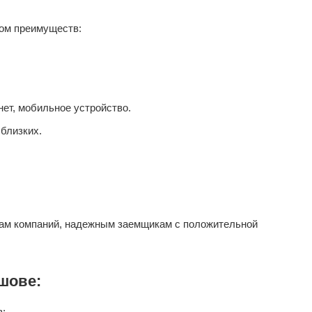
ом преимуществ:
ет, мобильное устройство.
близких.
ам компаний, надежным заемщикам с положительной
шове:
в;