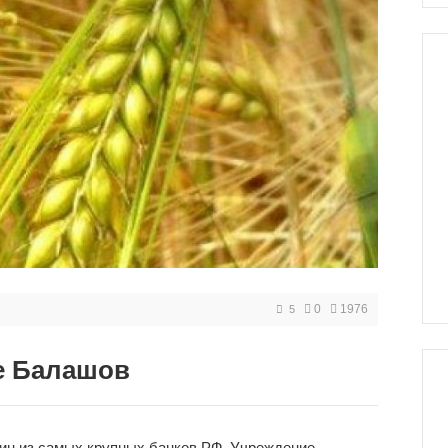
0
1976
5
е Балашов
дин из самых крупных банков РФ. Учреждение