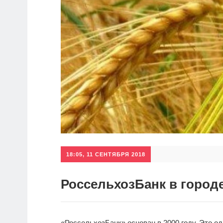
18:05, 11 СЕНТЯБРЯ 2018
РоссельхозБанк в город
«РоссельхозБанк» основан в 2000 году. Это о